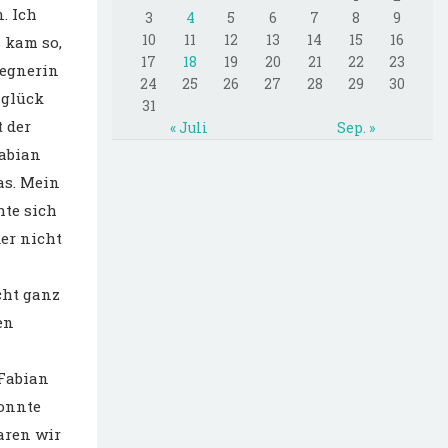
. Ich
3
4
5
6
7
8
9
10
11
12
13
14
15
16
 kam so,
17
18
19
20
21
22
23
Gegnerin
24
25
26
27
28
29
30
 glück
31
 der
« Juli
Sep. »
Fabian
as. Mein
hte sich
der nicht
cht ganz
en
 Fabian
konnte
aren wir