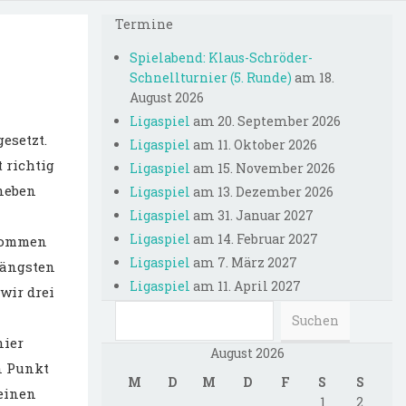
Termine
Spielabend: Klaus-Schröder-
Schnellturnier (5. Runde)
am 18.
August 2026
Ligaspiel
am 20. September 2026
esetzt.
Ligaspiel
am 11. Oktober 2026
 richtig
Ligaspiel
am 15. November 2026
neben
Ligaspiel
am 13. Dezember 2026
Ligaspiel
am 31. Januar 2027
Ligaspiel
am 14. Februar 2027
ekommen
Ligaspiel
am 7. März 2027
längsten
Ligaspiel
am 11. April 2027
wir drei
nier
August 2026
en Punkt
M
D
M
D
F
S
S
 einen
1
2