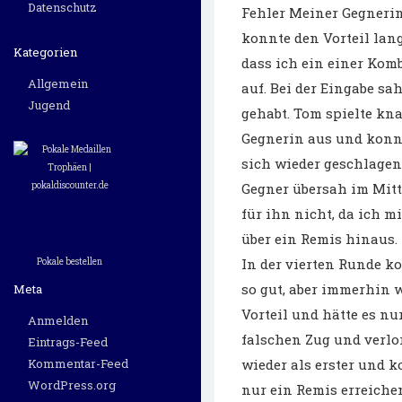
Datenschutz
Fehler Meiner Gegnerin
konnte den Vorteil lan
Kategorien
dass ich ein einer Ko
Allgemein
auf. Bei der Eingabe sah
Jugend
gehabt. Tom spielte kn
Gegnerin aus und konnt
sich wieder geschlagen 
Gegner übersah im Mitte
für ihn nicht, da ich m
über ein Remis hinaus.
In der vierten Runde ko
Pokale bestellen
so gut, aber immerhin w
Meta
Vorteil und hätte es n
Anmelden
falschen Zug und verlor
Eintrags-Feed
wieder als erster und 
Kommentar-Feed
WordPress.org
nur ein Remis erreiche