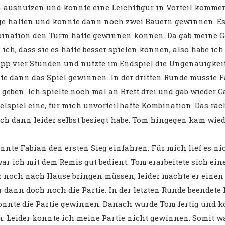
 ausnutzen und konnte eine Leichtfigur in Vorteil kommen
ge halten und konnte dann noch zwei Bauern gewinnen. Es
mbination den Turm hätte gewinnen können. Da gab meine 
 ich, dass sie es hätte besser spielen können, also habe ich
app vier Stunden und nutzte im Endspiel die Ungenauigkeit
e dann das Spiel gewinnen. In der dritten Runde musste 
geben. Ich spielte noch mal an Brett drei und gab wieder G
lspiel eine, für mich unvorteilhafte Kombination. Das räc
ich dann leider selbst besiegt habe. Tom hingegen kam wie
nnte Fabian den ersten Sieg einfahren. Für mich lief es ni
ar ich mit dem Remis gut bedient. Tom erarbeitete sich ein
ur noch nach Hause bringen müssen, leider machte er einen
 dann doch noch die Partie. In der letzten Runde beendete
konnte die Partie gewinnen. Danach wurde Tom fertig und 
n. Leider konnte ich meine Partie nicht gewinnen. Somit w