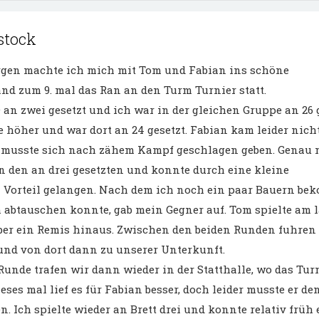
tstock
en machte ich mich mit Tom und Fabian ins schöne
and zum 9. mal das Ran an den Turm Turnier statt.
an zwei gesetzt und ich war in der gleichen Gruppe an 26 g
 höher und war dort an 24 gesetzt. Fabian kam leider nicht
d musste sich nach zähem Kampf geschlagen geben. Genau 
en den an drei gesetzten und konnte durch eine kleine
 Vorteil gelangen. Nach dem ich noch ein paar Bauern b
abtauschen konnte, gab mein Gegner auf. Tom spielte am 
ber ein Remis hinaus. Zwischen den beiden Runden fuhren 
und von dort dann zu unserer Unterkunft.
unde trafen wir dann wieder in der Statthalle, wo das Tur
ieses mal lief es für Fabian besser, doch leider musste er d
n. Ich spielte wieder an Brett drei und konnte relativ früh