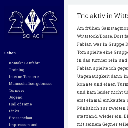
Trio aktiv in Wit
Am frühen Samstagmorg
Wittstock/Dosse. Dort f
Fabian war in Gruppe D 
Tom spielte eine Gruppe
Seiten
in das turnier rein un
Kontakt / Anfahrt
Fabian spielte ich geg
Training
Ungenauigkeit dann in
Interne Turniere
Mannschaftsergebnisse
konnte und einen Turm 
Turniere
und kam leider nicht ü
Jugend
erst einmal einkaufen 
Hall of Fame
Pünktlich zur zweiten R
Links
stattfand, wieder ein. D
Presseschau
mit seinem Gegner teile
Impressum und