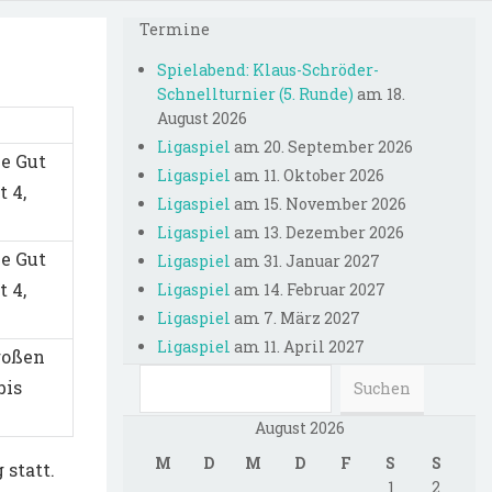
Termine
Spielabend: Klaus-Schröder-
Schnellturnier (5. Runde)
am 18.
August 2026
Ligaspiel
am 20. September 2026
e Gut
Ligaspiel
am 11. Oktober 2026
t 4,
Ligaspiel
am 15. November 2026
Ligaspiel
am 13. Dezember 2026
e Gut
Ligaspiel
am 31. Januar 2027
t 4,
Ligaspiel
am 14. Februar 2027
Ligaspiel
am 7. März 2027
Ligaspiel
am 11. April 2027
roßen
bis
August 2026
M
D
M
D
F
S
S
 statt.
1
2