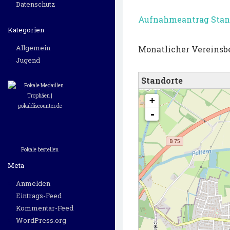
Datenschutz
Aufnahmeantrag Stand
Kategorien
Allgemein
Monatlicher Vereinsbe
Jugend
Standorte
Karte wird geladen - bitte warten...
+
-
Pokale bestellen
Meta
Anmelden
Eintrags-Feed
Kommentar-Feed
WordPress.org