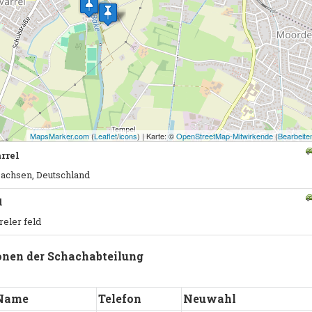
MapsMarker.com
(
Leaflet
/
icons
) | Karte: ©
OpenStreetMap-Mitwirkende
(
Bearbeite
rrel
sachsen, Deutschland
l
reler feld
onen der Schachabteilung
Name
Telefon
Neuwahl