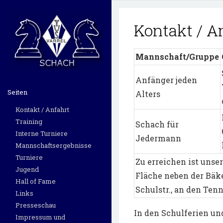
Kontakt / A
Mannschaft/Gruppe
Anfänger jeden
Seiten
Alters
Kontakt / Anfahrt
Training
Schach für
Interne Turniere
Jedermann
Mannschaftsergebnisse
Turniere
Zu erreichen ist uns
Jugend
Fläche neben der Bäke
Hall of Fame
Schulstr., an den Ten
Links
Presseschau
In den Schulferien un
Impressum und