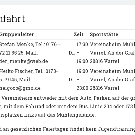
nfahrt
Gruppenleiter
Zeit
Sportstätte
Stefan Menke, Tel.: 0176 –
17:30
Vereinsheim Mühl
72 11 35 25, Mail:
Di.
–
Varrel, An der Graf
der_menke@web.de
19:00
28816 Varrel
Heiko Fischer, Tel.: 0173-
19:00
Vereinsheim Mühl
6119145, Mail:
Di.
–
Varrel, An der Graf
heigooo@gmx.de
23:00
28816 Varrel
er Vereinsheim entweder mit dem Auto, Parken auf der g
, mit dem Fahrrad oder mit dem Bus, Linie 204 oder 173 
nisplätzen links auf das Mühlengelände.
d an gesetzlichen Feiertagen findet kein Jugendtraining