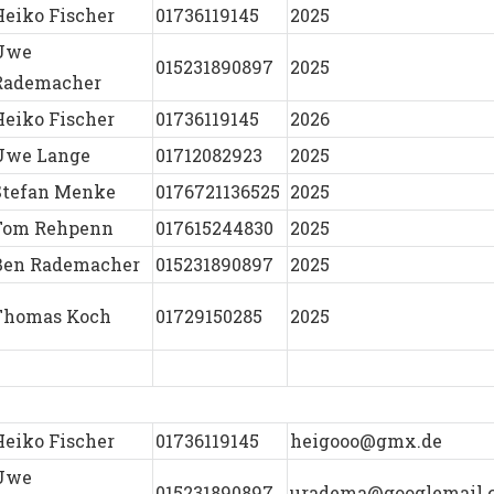
Heiko Fischer
01736119145
2025
Uwe
015231890897
2025
Rademacher
Heiko Fischer
01736119145
2026
Uwe Lange
01712082923
2025
Stefan Menke
0176721136525
2025
Tom Rehpenn
017615244830
2025
Ben Rademacher
015231890897
2025
Thomas Koch
01729150285
2025
Heiko Fischer
01736119145
heigooo@gmx.de
Uwe
015231890897
uradema@googlemail.