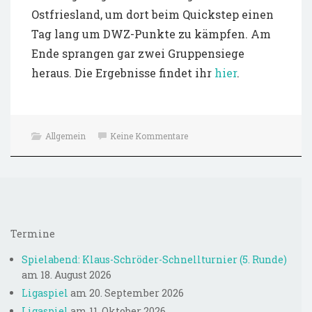
Ostfriesland, um dort beim Quickstep einen
Tag lang um DWZ-Punkte zu kämpfen. Am
Ende sprangen gar zwei Gruppensiege
heraus. Die Ergebnisse findet ihr
hier
.
000-017
Allgemein
Keine Kommentare
000-080
000-089
000-104
Zweiter
VAR.2 siegt knapper als
Anfängerkurs
möglich
000-105
000-106
Termine
070-461
Spielabend: Klaus-Schröder-Schnellturnier (5. Runde)
100-101
am 18. August 2026
100-105
,
Ligaspiel
am 20. September 2026
100-105
,
Ligaspiel
am 11. Oktober 2026