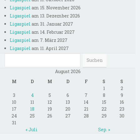
101
Ligaspiel
am 15. November 2026
101-400
Ligaspiel
am 13. Dezember 2026
102-400
Ligaspiel
am 31. Januar 2027
1V0-601
Ligaspiel
am 14. Februar 2027
1Y0-201
Ligaspiel
am 7. März 2027
1Z0-051
Ligaspiel
am 11. April 2027
1Z0-060
1Z0-061
August 2026
1Z0-144
M
D
M
D
F
S
S
1z0-434
1
2
1Z0-803
3
4
5
6
7
8
9
1Z0-804
10
11
12
13
14
15
16
1z0-808
17
18
19
20
21
22
23
24
25
26
27
28
29
30
200-101
31
200-120
« Juli
Sep. »
200-125
,