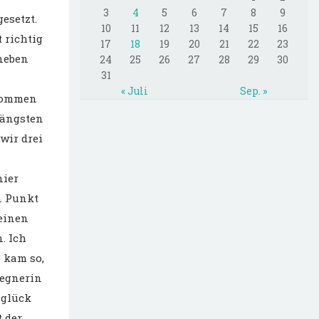
3
4
5
6
7
8
9
esetzt.
10
11
12
13
14
15
16
 richtig
17
18
19
20
21
22
23
neben
24
25
26
27
28
29
30
31
« Juli
Sep. »
ekommen
längsten
wir drei
nier
en Punkt
 einen
. Ich
 kam so,
Gegnerin
 glück
 der