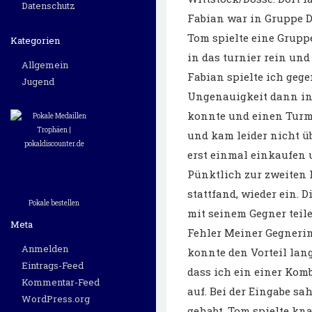
Datenschutz
Fabian war in Gruppe D 
Tom spielte eine Gruppe
Kategorien
in das turnier rein un
Allgemein
Fabian spielte ich geg
Jugend
Ungenauigkeit dann in
konnte und einen Turm 
und kam leider nicht ü
erst einmal einkaufen 
Pünktlich zur zweiten R
stattfand, wieder ein. D
Pokale bestellen
mit seinem Gegner teile
Meta
Fehler Meiner Gegnerin
Anmelden
konnte den Vorteil lan
Eintrags-Feed
dass ich ein einer Ko
Kommentar-Feed
auf. Bei der Eingabe sah
WordPress.org
gehabt. Tom spielte kn