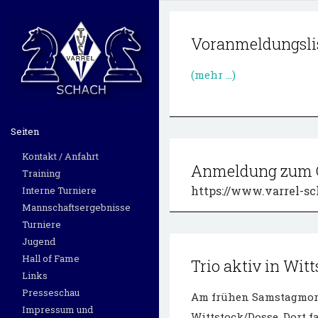
Voranmeldungslis
(mehr …)
Seiten
Kontakt / Anfahrt
Anmeldung zum Q
Training
https://www.varrel-s
Interne Turniere
Mannschaftsergebnisse
Turniere
Jugend
Hall of Fame
Trio aktiv in Wit
Links
Presseschau
Am frühen Samstagmorg
Impressum und
Wittstock/Dosse. Dort f