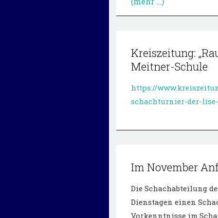
(mehr …)
Kreiszeitung: „Ra
Meitner-Schule
https://www.kreiszeitu
schachturnier-der-lise
Im November Anf
Die Schachabteilung des
Dienstagen einen Schac
Vorkenntnisse im Schach