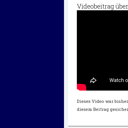
Videobeitrag übe
Dieses Video war bisher
diesem Beitrag gesicher