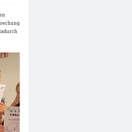
zen
brechung
 dadurch