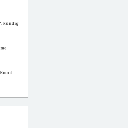
, kündig
hme
 Email