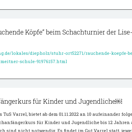
uchende Köpfe“ beim Schachturnier der Lise
ng.de/lokales/diepholz/stuhr-ort52271/rauchende-koepfe-b
-meitner-schule-91976157.html
ängerkurs für Kinder und Jugendliche￼
 TuS Varrel, bietet ab dem 01.11.2022 an 10 aufeinander fol
hanfängerkurs für Kinder und Jugendliche bis 12 Jahren 
 sind nicht notwendig. Es findet im Gut Varrel statt, jewe