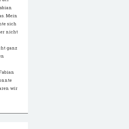
Fabian
as. Mein
hte sich
der nicht
cht ganz
en
 Fabian
konnte
aren wir