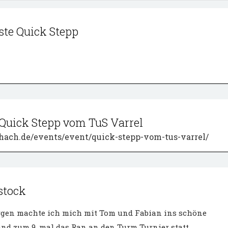
te Quick Stepp
uick Stepp vom TuS Varrel
chach.de/events/event/quick-stepp-vom-tus-varrel/
tstock
en machte ich mich mit Tom und Fabian ins schöne
and zum 9. mal das Ran an den Turm Turnier statt.