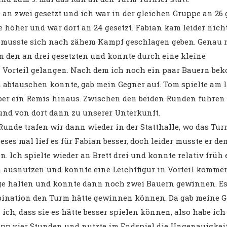
an zwei gesetzt und ich war in der gleichen Gruppe an 26 g
 höher und war dort an 24 gesetzt. Fabian kam leider nicht
d musste sich nach zähem Kampf geschlagen geben. Genau 
en den an drei gesetzten und konnte durch eine kleine
 Vorteil gelangen. Nach dem ich noch ein paar Bauern b
abtauschen konnte, gab mein Gegner auf. Tom spielte am 
ber ein Remis hinaus. Zwischen den beiden Runden fuhren 
und von dort dann zu unserer Unterkunft.
unde trafen wir dann wieder in der Statthalle, wo das Tur
ieses mal lief es für Fabian besser, doch leider musste er d
n. Ich spielte wieder an Brett drei und konnte relativ früh
 ausnutzen und konnte eine Leichtfigur in Vorteil kommen
ge halten und konnte dann noch zwei Bauern gewinnen. Es
mbination den Turm hätte gewinnen können. Da gab meine 
 ich, dass sie es hätte besser spielen können, also habe ich
app vier Stunden und nutzte im Endspiel die Ungenauigkeit