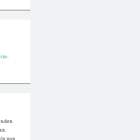
-
eim-
genden
an.
ils von