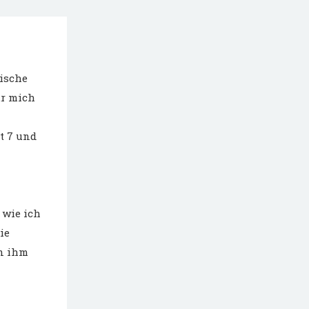
ische
ür mich
tt 7 und
 wie ich
ie
on ihm